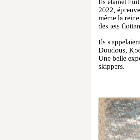
Ils étainet hu
2022, épreuve
même la reine 
des jets flotta
Ils s'appelaie
Doudous, Koes
Une belle exp
skippers.