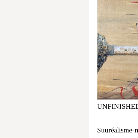
UNFINISHED S
80 x 
Suuréalisme-m