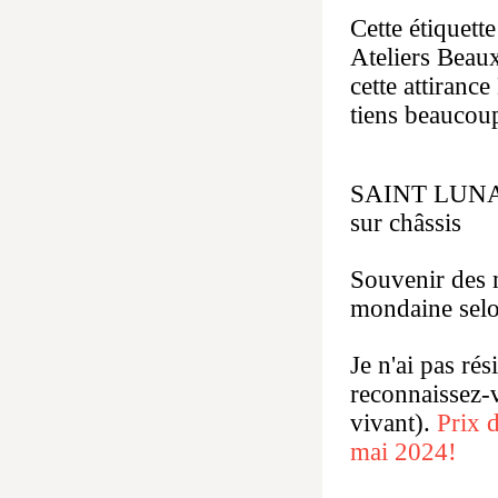
Cette étiquett
Ateliers Beaux
cette attiran
tiens beauco
SAINT LUNAI
sur châss
Souvenir des m
mondaine selo
Je n'ai pas rés
reconnaissez-v
vivant).
Prix 
mai 2024!