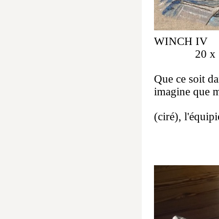
WINCH IV h
20 x 20
Que ce soit d
imagine que m
(ciré), l'équip