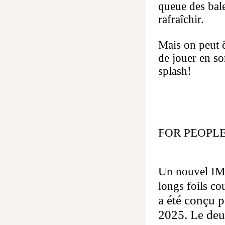
queue des balei
rafraîchir.
Mais on peut ê
de jouer en so
s
FOR P
20 x
Un nouvel IMO
longs foils co
a été conçu
p
2025. Le deu