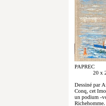
PAPREC hu
20 x 2
Dessiné par A
Conq, cet Im
un podium -vo
Richehomme. I